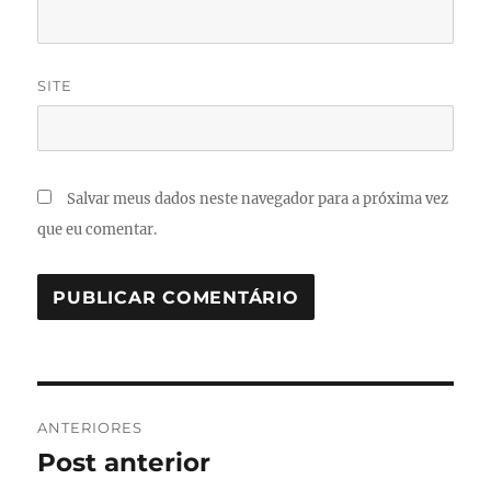
SITE
Salvar meus dados neste navegador para a próxima vez
que eu comentar.
Navegação
ANTERIORES
de
Post anterior
Post