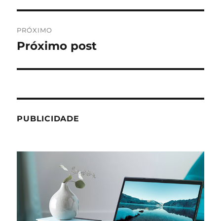
anterior:
Post
PRÓXIMO
Próximo post
Próximo
post:
PUBLICIDADE