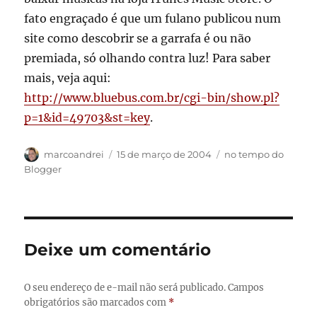
fato engraçado é que um fulano publicou num
site como descobrir se a garrafa é ou não
premiada, só olhando contra luz! Para saber
mais, veja aqui:
http://www.bluebus.com.br/cgi-bin/show.pl?
p=1&id=49703&st=key
.
Autor
Publicado
Categorias
marcoandrei
15 de março de 2004
no tempo do
em
Blogger
Deixe um comentário
O seu endereço de e-mail não será publicado.
Campos
obrigatórios são marcados com
*