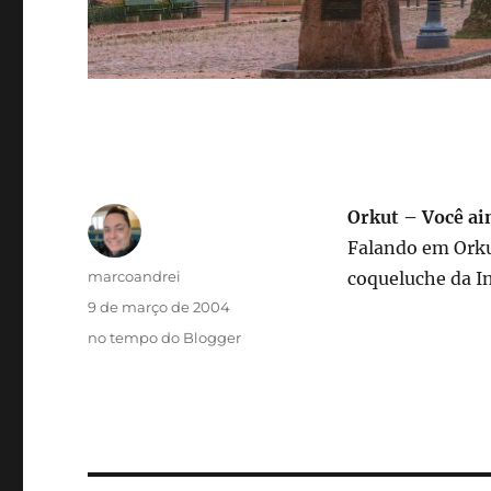
Orkut – Você ai
Falando em Ork
Autor
marcoandrei
coqueluche da In
Publicado
9 de março de 2004
em
Categorias
no tempo do Blogger