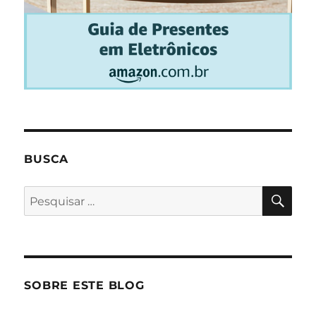
BUSCA
PES
Pesquisar
por:
SOBRE ESTE BLOG