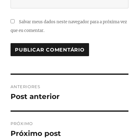
Salvar meus dados neste navegador para a próxima vez
que eu comentar.
Navegação
ANTERIORES
de
Post anterior
Post
anterior:
Post
PRÓXIMO
Próximo post
Próximo