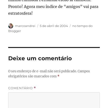
Pronto! Agora meu índice de “amigos” vai para
estratosfera!
Autor
Publicado
Categorias
marcoandrei
5 de abril de 2004
no tempo do
em
Blogger
Deixe um comentário
O seu endereço de e-mail não será publicado.
Campos
obrigatórios são marcados com
*
COMENTÁRIO
*