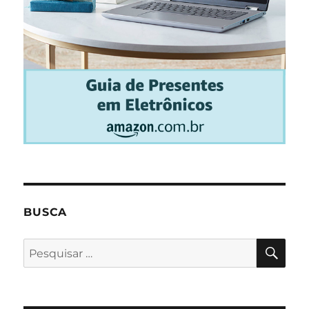
BUSCA
PES
Pesquisar
por: