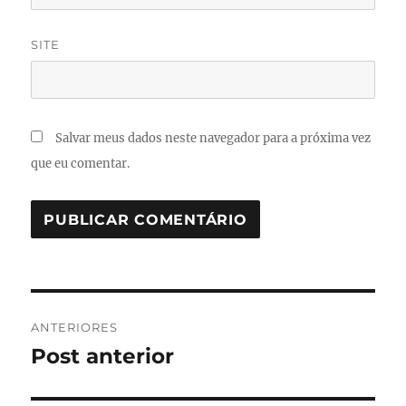
SITE
Salvar meus dados neste navegador para a próxima vez
que eu comentar.
Navegação
ANTERIORES
de
Post anterior
Post
anterior:
Post