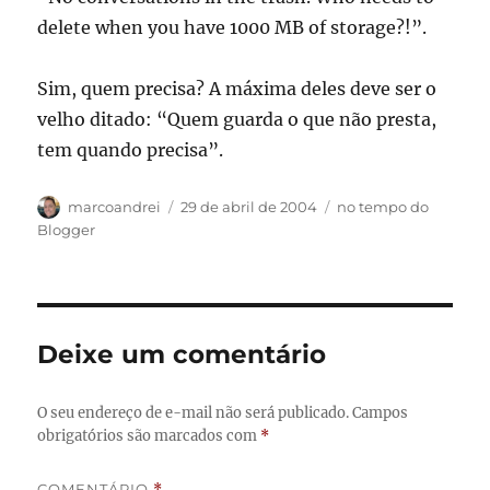
delete when you have 1000 MB of storage?!”.
Sim, quem precisa? A máxima deles deve ser o
velho ditado: “Quem guarda o que não presta,
tem quando precisa”.
Autor
Publicado
Categorias
marcoandrei
29 de abril de 2004
no tempo do
em
Blogger
Deixe um comentário
O seu endereço de e-mail não será publicado.
Campos
obrigatórios são marcados com
*
COMENTÁRIO
*