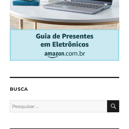
BUSCA
PES
Pesquisar
por: