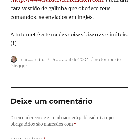
cara vestido de galinha que obedece teus
comandos, se enviados em inglês.
A Internet é a terra das coisas bizarras e inúteis.
(!)
Autor
Publicado
Categorias
marcoandrei
15 de abril de 2004
no tempo do
em
Blogger
Deixe um comentário
O seu endereço de e-mail não será publicado.
Campos
obrigatórios são marcados com
*