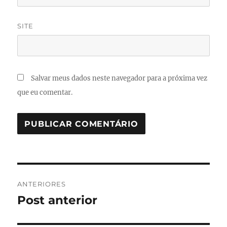
SITE
Salvar meus dados neste navegador para a próxima vez
que eu comentar.
Navegação
ANTERIORES
de
Post anterior
Post
anterior:
Post