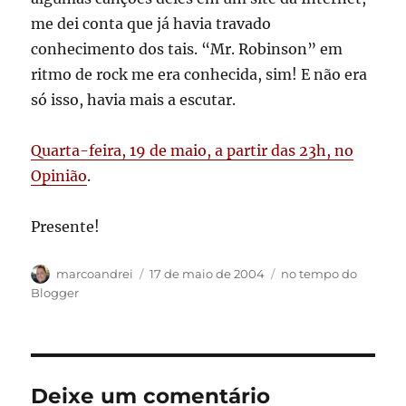
me dei conta que já havia travado
conhecimento dos tais. “Mr. Robinson” em
ritmo de rock me era conhecida, sim! E não era
só isso, havia mais a escutar.
Quarta-feira, 19 de maio, a partir das 23h, no
Opinião
.
Presente!
Autor
Publicado
Categorias
marcoandrei
17 de maio de 2004
no tempo do
em
Blogger
Deixe um comentário