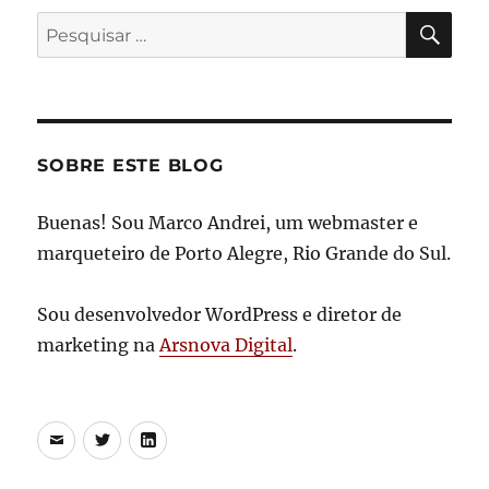
PES
Pesquisar
por:
SOBRE ESTE BLOG
Buenas! Sou Marco Andrei, um webmaster e
marqueteiro de Porto Alegre, Rio Grande do Sul.
Sou desenvolvedor WordPress e diretor de
marketing na
Arsnova Digital
.
E-
Twitter
LinkedIn
mail