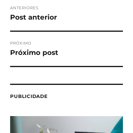
Navegação
ANTERIORES
de
Post anterior
Post
anterior:
Post
PRÓXIMO
Próximo post
Próximo
post:
PUBLICIDADE