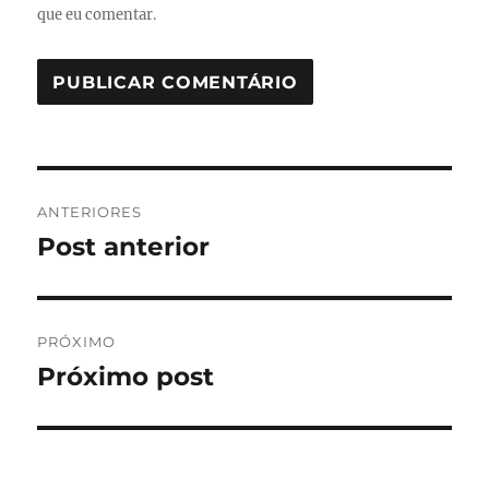
que eu comentar.
Navegação
ANTERIORES
de
Post anterior
Post
anterior:
Post
PRÓXIMO
Próximo post
Próximo
post: