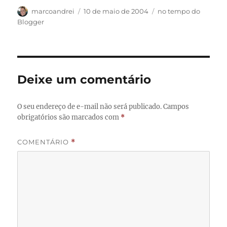
Autor
Publicado
Categorias
marcoandrei
10 de maio de 2004
no tempo do
em
Blogger
Deixe um comentário
O seu endereço de e-mail não será publicado.
Campos
obrigatórios são marcados com
*
COMENTÁRIO
*