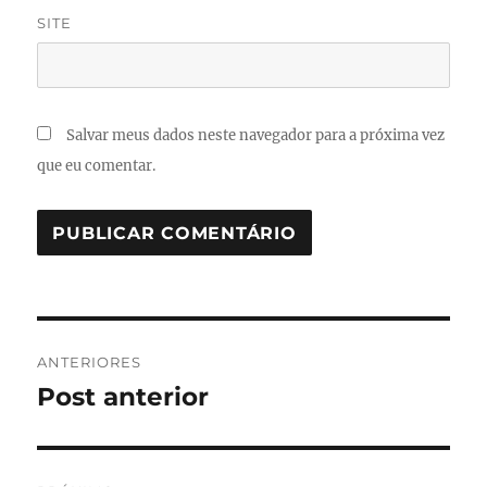
SITE
Salvar meus dados neste navegador para a próxima vez
que eu comentar.
Navegação
ANTERIORES
de
Post anterior
Post
anterior:
Post