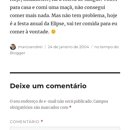
para casa e comi uma maçã, não consegui
comer mais nada. Mas não tem problema, hoje
é a festa anual da Elipse, vai ter comida para eu
comer à vontade.
Autor
Publicado
Categorias
marcoandrei
24 de janeiro de 2004
no tempo do
em
Blogger
Deixe um comentário
O seu endereço de e-mail não será publicado.
Campos
obrigatórios são marcados com
*
COMENTÁRIO
*