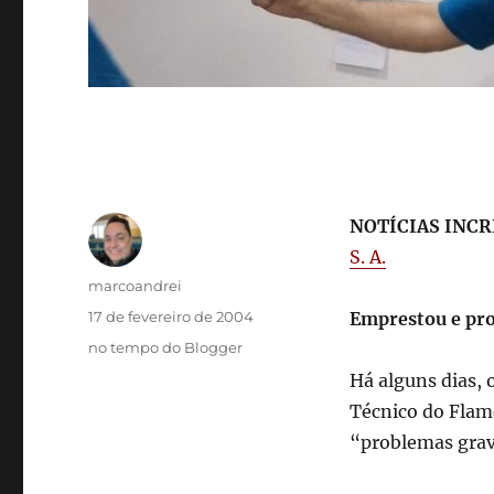
NOTÍCIAS INCR
S. A.
Autor
marcoandrei
Publicado
17 de fevereiro de 2004
Emprestou e pr
em
Categorias
no tempo do Blogger
Há alguns dias,
Técnico do Flame
“problemas graví