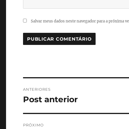
Salvar meus dados neste navegador para a próxima ve
Navegação
ANTERIORES
de
Post anterior
Post
anterior:
Post
PRÓXIMO