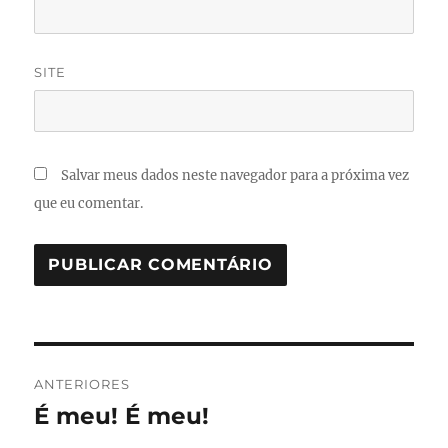
SITE
Salvar meus dados neste navegador para a próxima vez
que eu comentar.
Navegação
ANTERIORES
de
É meu! É meu!
Post
anterior: