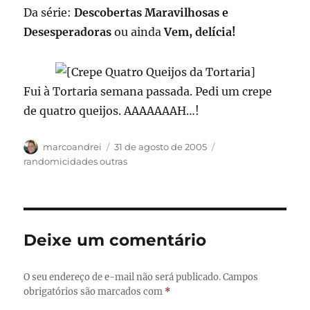
Da série:
Descobertas Maravilhosas e
Desesperadoras
ou ainda
Vem, delícia!
Fui à Tortaria semana passada. Pedi um crepe
de quatro queijos. AAAAAAAH…!
Autor
Publicado
Categorias
marcoandrei
31 de agosto de 2005
em
randomicidades outras
Deixe um comentário
O seu endereço de e-mail não será publicado.
Campos
obrigatórios são marcados com
*