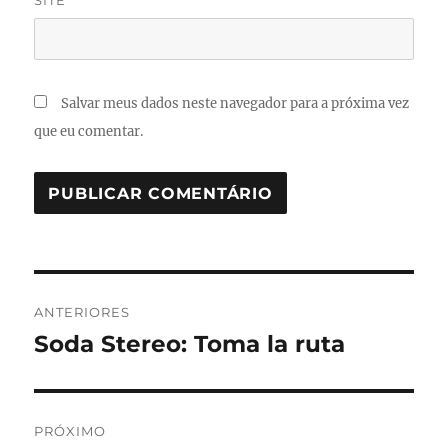
SITE
Salvar meus dados neste navegador para a próxima vez
que eu comentar.
Navegação
ANTERIORES
de
Soda Stereo: Toma la ruta
Post
anterior:
Post
PRÓXIMO