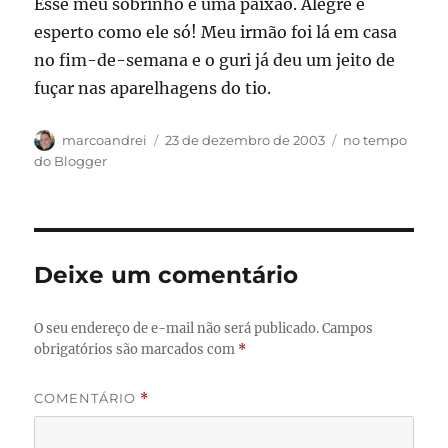
Esse meu sobrinho é uma paixão. Alegre e
esperto como ele só! Meu irmão foi lá em casa
no fim-de-semana e o guri já deu um jeito de
fuçar nas aparelhagens do tio.
Autor
Publicado
Categorias
marcoandrei
23 de dezembro de 2003
no tempo
em
do Blogger
Deixe um comentário
O seu endereço de e-mail não será publicado.
Campos
obrigatórios são marcados com
*
COMENTÁRIO
*