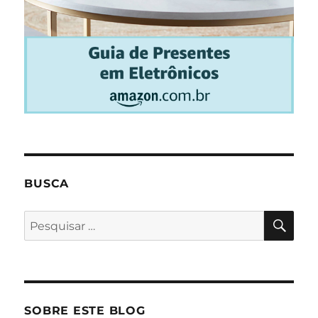
BUSCA
PES
Pesquisar
por:
SOBRE ESTE BLOG