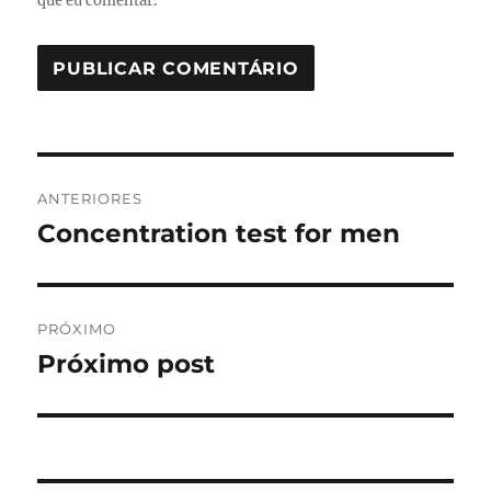
que eu comentar.
Navegação
ANTERIORES
de
Concentration test for men
Post
anterior:
Post
PRÓXIMO
Próximo post
Próximo
post: