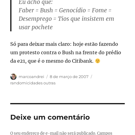
Eu acho que:
Faber = Bush = Genocídio = Fome =
Desemprego = Tios que insistem em
usar pochete
Só para deixar mais claro: hoje estão fazendo
um protesto contra o Bush na frente do prédio
da e21, que é o mesmo do Citibank.
Autor
Publicado
Categorias
marcoandrei
8 de março de 2007
em
randomicidades outras
Deixe um comentário
O seu endereço de e-mail não será publicado.
Campos