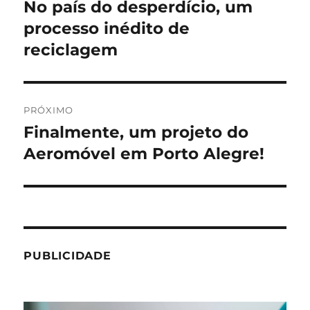
de
No país do desperdício, um
Post
anterior:
processo inédito de
Post
reciclagem
PRÓXIMO
Finalmente, um projeto do
Próximo
post:
Aeromóvel em Porto Alegre!
PUBLICIDADE