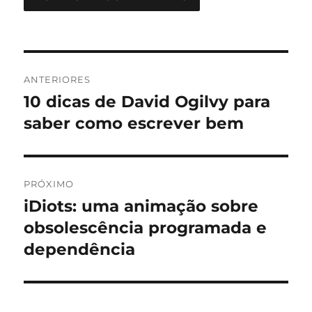
Navegação
ANTERIORES
de
10 dicas de David Ogilvy para
Post
anterior:
saber como escrever bem
Post
PRÓXIMO
iDiots: uma animação sobre
Próximo
post:
obsolescência programada e
dependência