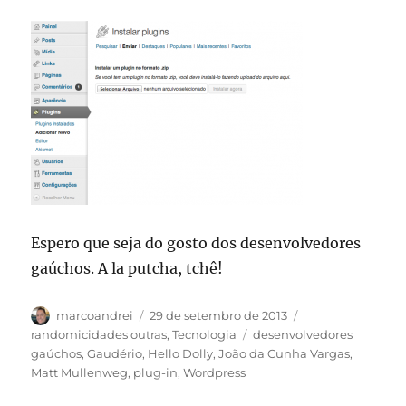
Espero que seja do gosto dos desenvolvedores
gaúchos. A la putcha, tchê!
Autor
Publicado
Categorias
marcoandrei
29 de setembro de 2013
em
Tags
randomicidades outras
,
Tecnologia
desenvolvedores
gaúchos
,
Gaudério
,
Hello Dolly
,
João da Cunha Vargas
,
Matt Mullenweg
,
plug-in
,
Wordpress