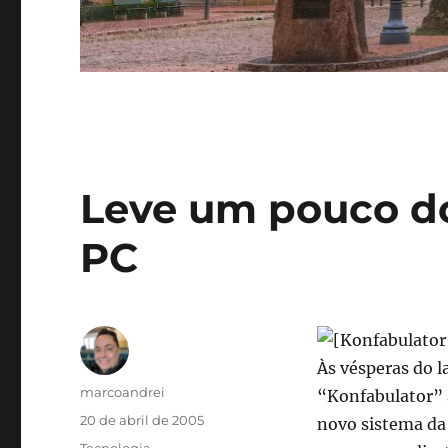
Leve um pouco do
PC
Às vésperas do l
Autor
marcoandrei
“Konfabulator” 
Publicado
20 de abril de 2005
novo sistema da 
em
Categorias