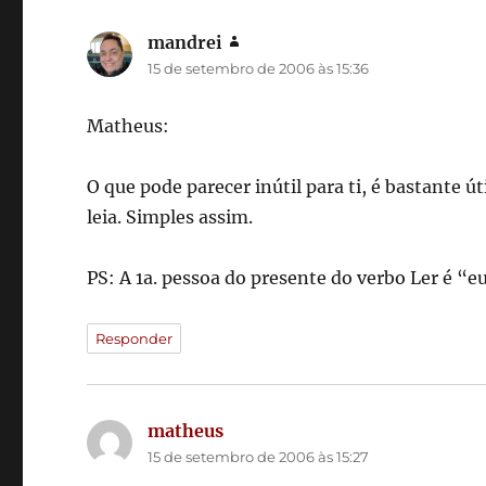
mandrei
disse:
15 de setembro de 2006 às 15:36
Matheus:
O que pode parecer inútil para ti, é bastante ú
leia. Simples assim.
PS: A 1a. pessoa do presente do verbo Ler é “eu
Responder
matheus
disse:
15 de setembro de 2006 às 15:27