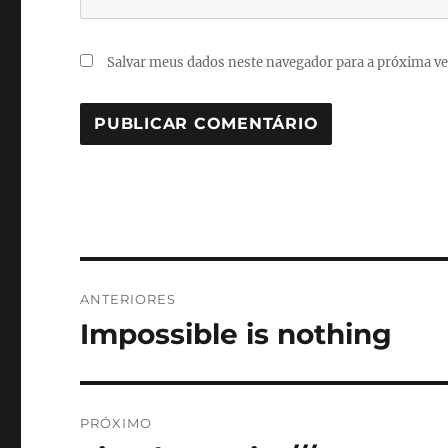
Salvar meus dados neste navegador para a próxima ve
Navegação
ANTERIORES
de
Impossible is nothing
Post
anterior:
Post
PRÓXIMO