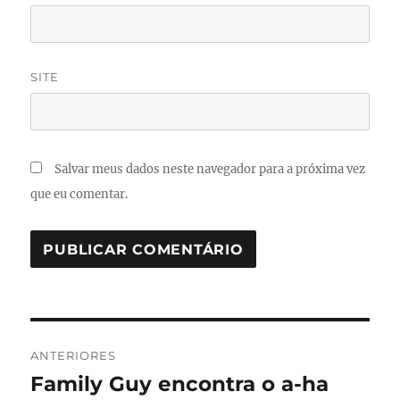
SITE
Salvar meus dados neste navegador para a próxima vez
que eu comentar.
Navegação
ANTERIORES
de
Family Guy encontra o a-ha
Post