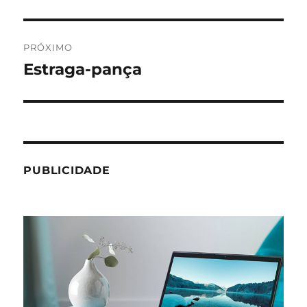
anterior:
Post
PRÓXIMO
Estraga-pança
Próximo
post:
PUBLICIDADE