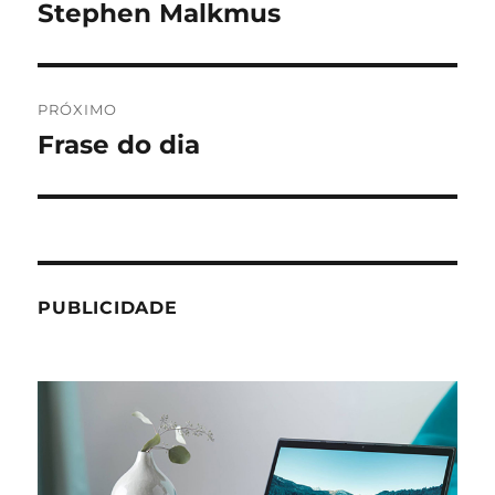
anterior:
Stephen Malkmus
Post
PRÓXIMO
Frase do dia
Próximo
post:
PUBLICIDADE