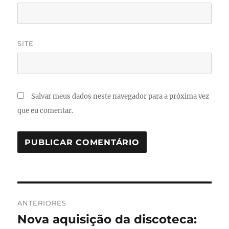
SITE
Salvar meus dados neste navegador para a próxima vez
que eu comentar.
Navegação
ANTERIORES
de
Nova aquisição da discoteca:
Post