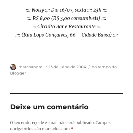
:::: Noisy :::: Dia 16/07, sexta :::: 23h ::::
:::: R$ 8,00 (R$ 3,00 consumíveis) ::::
:::: Circuito Bar e Restaurante ::::
:::: (Rua Lopo Gonçalves, 66 – Cidade Baixa) ::::
Autor
Publicado
Categorias
marcoandrei
13 de julho de 2004
no tempo do
em
Blogger
Deixe um comentário
O seu endereço de e-mail não será publicado.
Campos
obrigatórios são marcados com
*