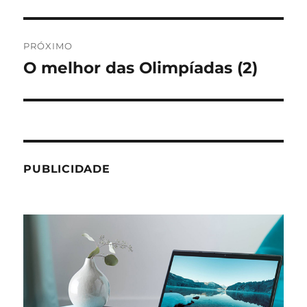
anterior:
Post
PRÓXIMO
O melhor das Olimpíadas (2)
Próximo
post:
PUBLICIDADE