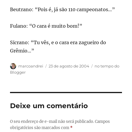
Beutrano: “Pois é, já são 110 campeonatos…”
Fulano: “O cara é muito bom!”
Sicrano: “Tu vês, e o cara era zagueiro do
Grêmio…”
Autor
Publicado
Categorias
marcoandrei
23 de agosto de 2004
no tempo do
em
Blogger
Deixe um comentário
O seu endereço de e-mail não será publicado.
Campos
obrigatórios são marcados com
*