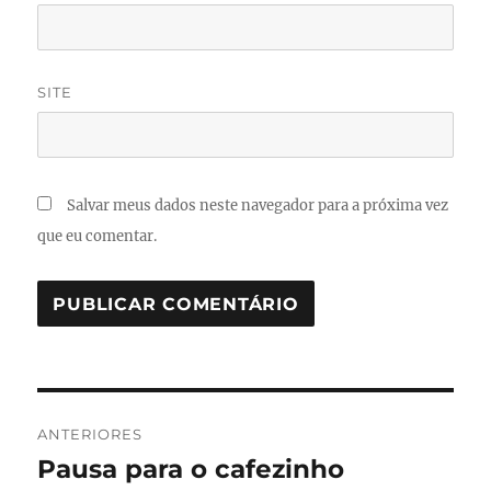
SITE
Salvar meus dados neste navegador para a próxima vez
que eu comentar.
Navegação
ANTERIORES
de
Pausa para o cafezinho
Post