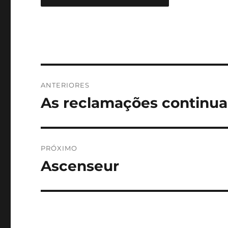
Navegação
ANTERIORES
de
As reclamações contin
Post
anterior:
Post
PRÓXIMO
Ascenseur
Próximo
post: