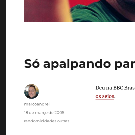
Só apalpando par
Deu na BBC Bras
os seios
.
Autor
marcoandrei
Publicado
18 de março de 2005
em
Categorias
randomicidades outras