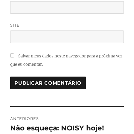
SITE
Salvar meus dados neste navegador para a próxima vez
que eu comentar.
Navegação
ANTERIORES
de
Não esqueça: NOISY hoje!
Post