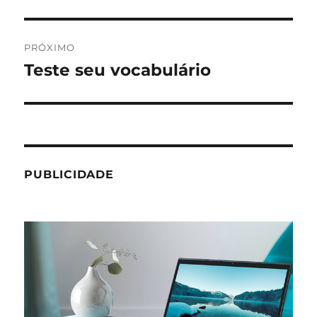
anterior:
Post
PRÓXIMO
Teste seu vocabulário
Próximo
post:
PUBLICIDADE