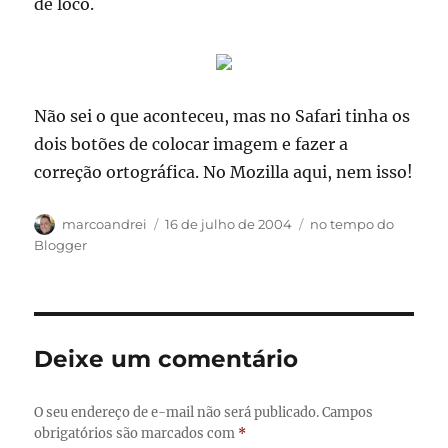
de loco.
Não sei o que aconteceu, mas no Safari tinha os
dois botões de colocar imagem e fazer a
correção ortográfica. No Mozilla aqui, nem isso!
Autor
Publicado
Categorias
marcoandrei
16 de julho de 2004
no tempo do
em
Blogger
Deixe um comentário
O seu endereço de e-mail não será publicado.
Campos
obrigatórios são marcados com
*