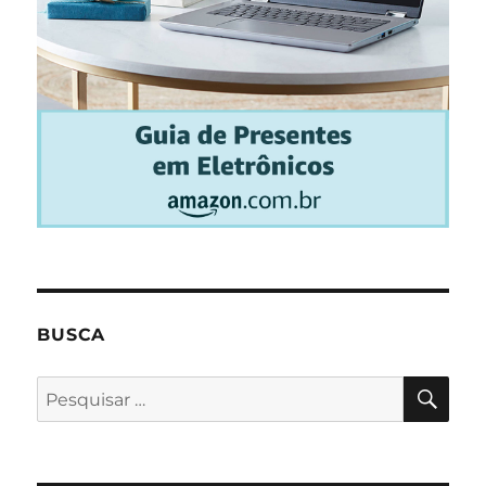
BUSCA
PES
Pesquisar
por: