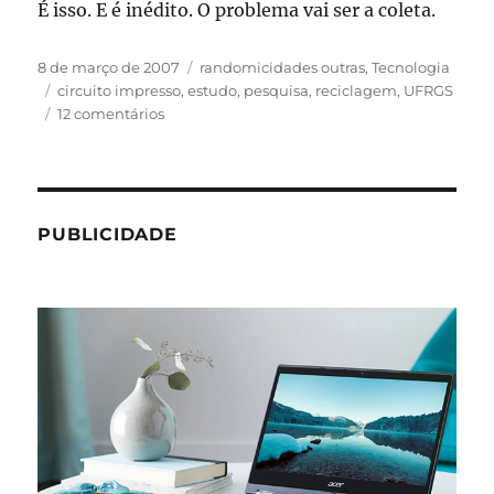
É isso. E é inédito. O problema vai ser a coleta.
Publicado
Categorias
8 de março de 2007
randomicidades outras
,
Tecnologia
em
Tags
circuito impresso
,
estudo
,
pesquisa
,
reciclagem
,
UFRGS
em
12 comentários
No
país
do
desperdício,
um
PUBLICIDADE
processo
inédito
de
reciclagem