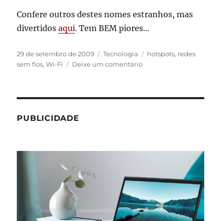
Confere outros destes nomes estranhos, mas
divertidos
aqui
. Tem BEM piores…
Publicado
Categorias
Tags
29 de setembro de 2009
Tecnologia
hotspots
,
redes
em
em
sem fios
,
Wi-Fi
Deixe um comentário
Nomes
estranhos
de
redes
Wi-
PUBLICIDADE
Fi