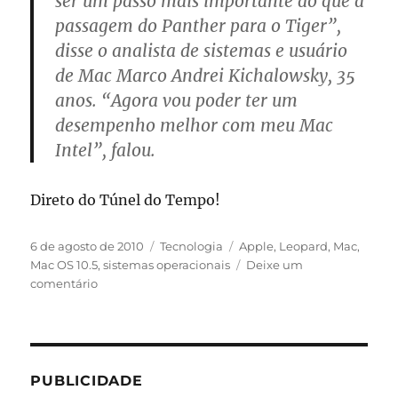
ser um passo mais importante do que a
passagem do Panther para o Tiger”,
disse o analista de sistemas e usuário
de Mac Marco Andrei Kichalowsky, 35
anos. “Agora vou poder ter um
desempenho melhor com meu Mac
Intel”, falou.
Direto do Túnel do Tempo!
Publicado
Categorias
Tags
6 de agosto de 2010
Tecnologia
Apple
,
Leopard
,
Mac
,
em
Mac OS 10.5
,
sistemas operacionais
Deixe um
em
comentário
Dando
pitaco
sobre
o
Leopard
PUBLICIDADE