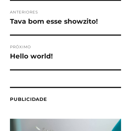
Navegação
ANTERIORES
de
Tava bom esse showzito!
Post
anterior:
Post
PRÓXIMO
Hello world!
Próximo
post:
PUBLICIDADE