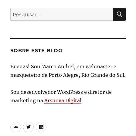
PES
Pesquisar
por:
SOBRE ESTE BLOG
Buenas! Sou Marco Andrei, um webmaster e
marqueteiro de Porto Alegre, Rio Grande do Sul.
Sou desenvolvedor WordPress e diretor de
marketing na
Arsnova Digital
.
E-
Twitter
LinkedIn
mail