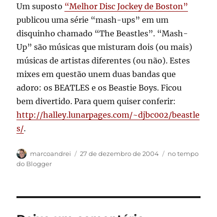
Um suposto
“Melhor Disc Jockey de Boston”
publicou uma série “mash-ups” em um
disquinho chamado “The Beastles”. “Mash-
Up” são músicas que misturam dois (ou mais)
músicas de artistas diferentes (ou não). Estes
mixes em questão unem duas bandas que
adoro: os BEATLES e os Beastie Boys. Ficou
bem divertido. Para quem quiser conferir:
http://halley.lunarpages.com/~djbc002/beastle
s/
.
Autor
Publicado
Categorias
marcoandrei
27 de dezembro de 2004
no tempo
em
do Blogger