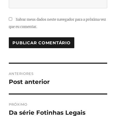
Salvar meus dados neste navegador para a próxima vez
que eu comentar.
Navegação
ANTERIORES
de
Post anterior
Post
anterior:
Post
PRÓXIMO
Da série Fotinhas Legais
Próximo