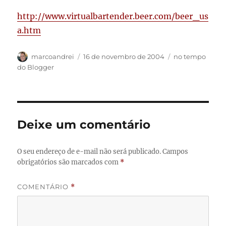
http://www.virtualbartender.beer.com/beer_us
a.htm
Autor
Publicado
Categorias
marcoandrei
16 de novembro de 2004
no tempo
em
do Blogger
Deixe um comentário
O seu endereço de e-mail não será publicado.
Campos
obrigatórios são marcados com
*
COMENTÁRIO
*