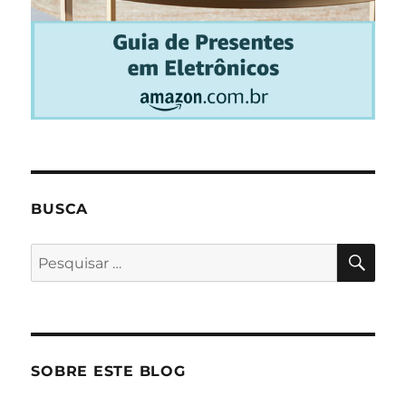
BUSCA
PES
Pesquisar
por:
SOBRE ESTE BLOG