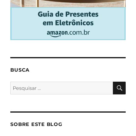
BUSCA
PES
Pesquisar
por:
SOBRE ESTE BLOG