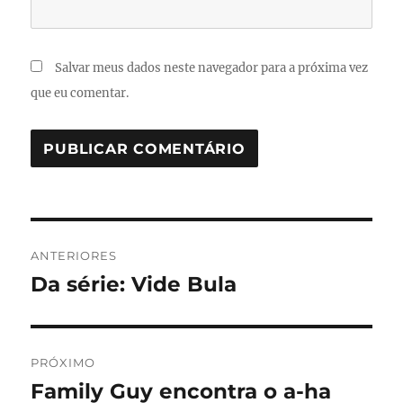
Salvar meus dados neste navegador para a próxima vez
que eu comentar.
Navegação
ANTERIORES
de
Da série: Vide Bula
Post
anterior:
Post
PRÓXIMO
Family Guy encontra o a-ha
Próximo