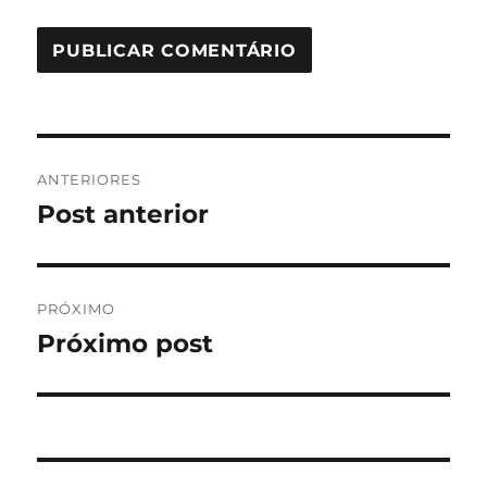
Navegação
ANTERIORES
de
Post anterior
Post
anterior:
Post
PRÓXIMO
Próximo post
Próximo
post: