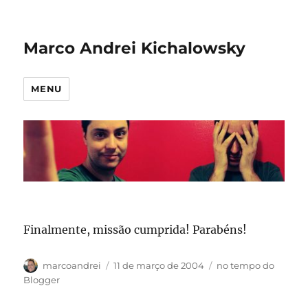
Marco Andrei Kichalowsky
MENU
Finalmente, missão cumprida! Parabéns!
Autor
Publicado
Categorias
marcoandrei
11 de março de 2004
no tempo do
em
Blogger