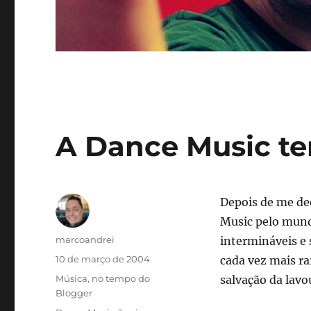
A Dance Music te
Depois de me de
Music pelo mundo
Autor
marcoandrei
intermináveis e
Publicado
10 de março de 2004
cada vez mais ra
em
Categorias
Música
,
no tempo do
salvação da lavo
Blogger