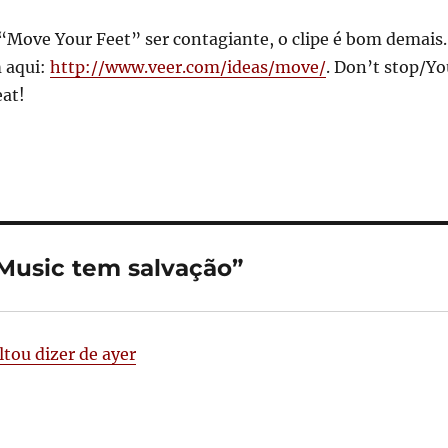
“Move Your Feet” ser contagiante, o clipe é bom demais.
 aqui:
http://www.veer.com/ideas/move/
. Don’t stop/Yo
eat!
usic tem salvação”
tou dizer de ayer