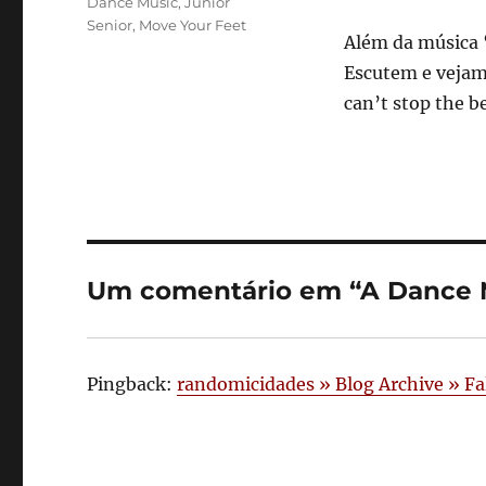
Tags
Dance Music
,
Junior
Senior
,
Move Your Feet
Além da música 
Escutem e vejam
can’t stop the b
Um comentário em “A Dance M
Pingback:
randomicidades » Blog Archive » Fal