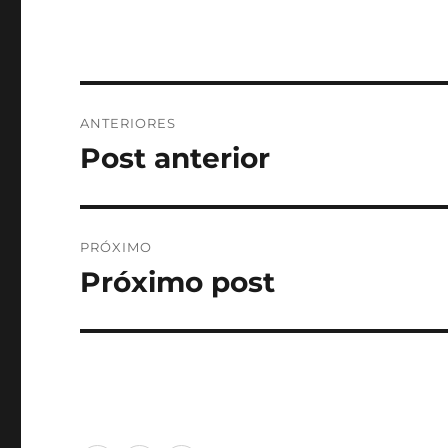
Navegação
ANTERIORES
de
Post anterior
Post
anterior:
Post
PRÓXIMO
Próximo post
Próximo
post: