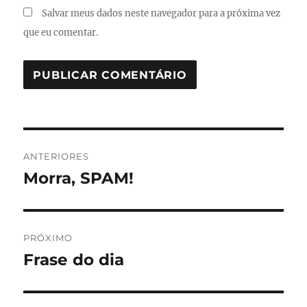
Salvar meus dados neste navegador para a próxima vez
que eu comentar.
Navegação
ANTERIORES
de
Morra, SPAM!
Post
anterior:
Post
PRÓXIMO
Frase do dia
Próximo
post: