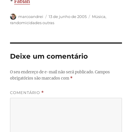
*
Fabian
Autor
Publicado
Categorias
marcoandrei
13 de junho de 2005
Música
,
em
randomicidades outras
Deixe um comentário
O seu endereço de e-mail não será publicado.
Campos
obrigatórios são marcados com
*
COMENTÁRIO
*