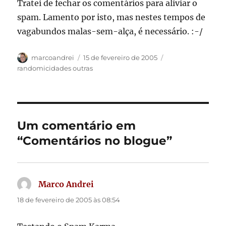
Tratei de fechar os comentários para aliviar o
spam. Lamento por isto, mas nestes tempos de
vagabundos malas-sem-alça, é necessário. :-/
Autor
Publicado
Categorias
marcoandrei
15 de fevereiro de 2005
em
randomicidades outras
Um comentário em
“Comentários no blogue”
Marco Andrei
disse:
18 de fevereiro de 2005 às 08:54