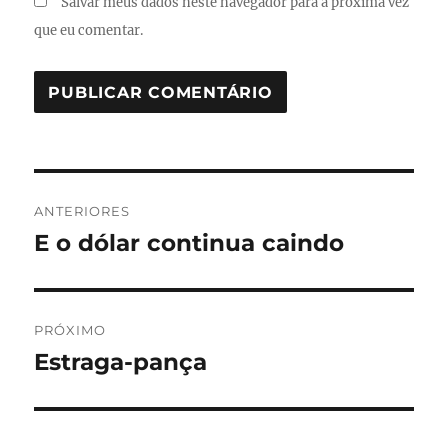
Salvar meus dados neste navegador para a próxima vez
que eu comentar.
Navegação
ANTERIORES
de
E o dólar continua caindo
Post
anterior:
Post
PRÓXIMO
Estraga-pança
Próximo
post: