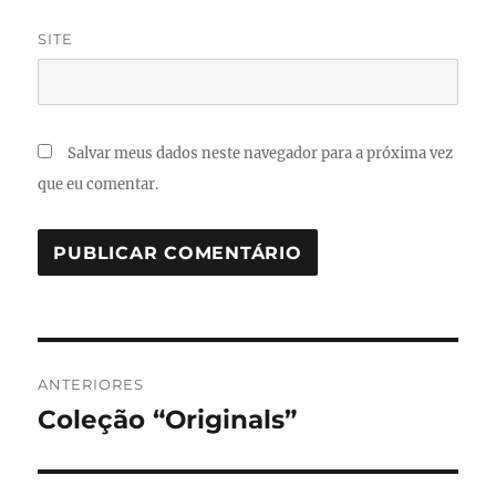
SITE
Salvar meus dados neste navegador para a próxima vez
que eu comentar.
Navegação
ANTERIORES
de
Coleção “Originals”
Post
anterior:
Post