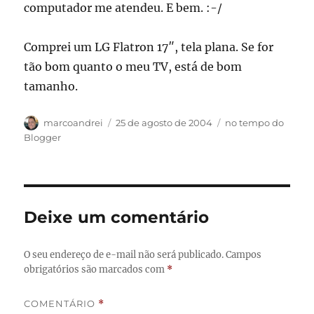
computador me atendeu. E bem. :-/
Comprei um LG Flatron 17″, tela plana. Se for
tão bom quanto o meu TV, está de bom
tamanho.
Autor
Publicado
Categorias
marcoandrei
25 de agosto de 2004
no tempo do
em
Blogger
Deixe um comentário
O seu endereço de e-mail não será publicado.
Campos
obrigatórios são marcados com
*
COMENTÁRIO
*