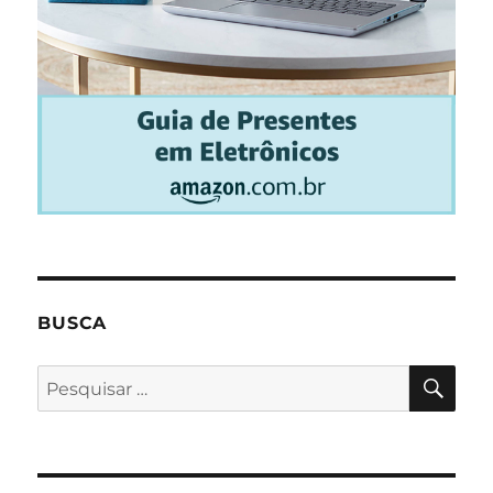
BUSCA
PES
Pesquisar
por: