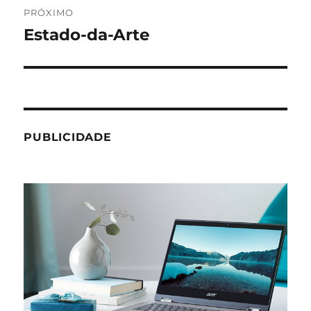
PRÓXIMO
Estado-da-Arte
Próximo
post:
PUBLICIDADE