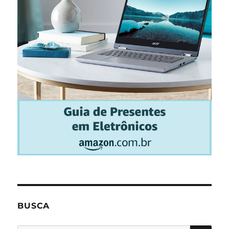
BUSCA
PES