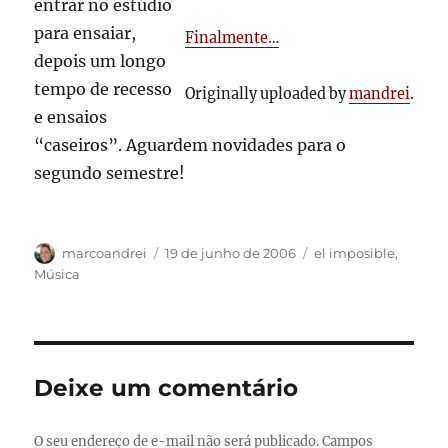
entrar no estúdio
para ensaiar,
Finalmente…
depois um longo
tempo de recesso
Originally uploaded by
mandrei
.
e ensaios
“caseiros”. Aguardem novidades para o
segundo semestre!
Autor
Publicado
Categorias
marcoandrei
19 de junho de 2006
el imposible
,
em
Música
Deixe um comentário
O seu endereço de e-mail não será publicado.
Campos