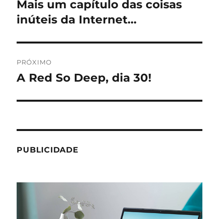
de
Mais um capítulo das coisas
Post
anterior:
inúteis da Internet…
Post
PRÓXIMO
A Red So Deep, dia 30!
Próximo
post:
PUBLICIDADE