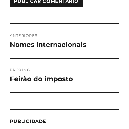
Navegação
ANTERIORES
de
Nomes internacionais
Post
anterior:
Post
PRÓXIMO
Feirão do imposto
Próximo
post:
PUBLICIDADE