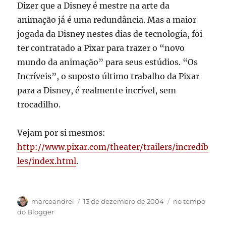
Dizer que a Disney é mestre na arte da
animação já é uma redundância. Mas a maior
jogada da Disney nestes dias de tecnologia, foi
ter contratado a Pixar para trazer o “novo
mundo da animação” para seus estúdios. “Os
Incríveis”, o suposto último trabalho da Pixar
para a Disney, é realmente incrível, sem
trocadilho.
Vejam por si mesmos:
http://www.pixar.com/theater/trailers/incredib
les/index.html
.
Autor
Publicado
Categorias
marcoandrei
13 de dezembro de 2004
no tempo
em
do Blogger