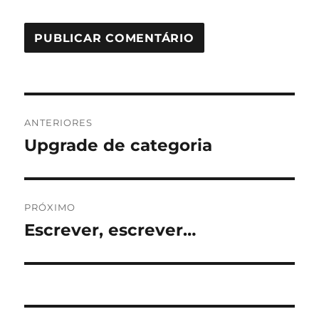
Navegação
ANTERIORES
de
Upgrade de categoria
Post
anterior:
Post
PRÓXIMO
Escrever, escrever…
Próximo
post: