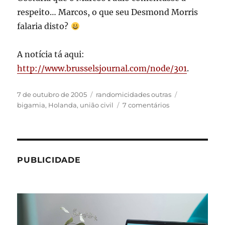
respeito… Marcos, o que seu Desmond Morris
falaria disto?
A notícia tá aqui:
http://www.brusselsjournal.com/node/301
.
Publicado
Categorias
Tags
7 de outubro de 2005
randomicidades outras
em
em
bigamia
,
Holanda
,
união civil
7 comentários
A
bigamia
tá
liberada
PUBLICIDADE