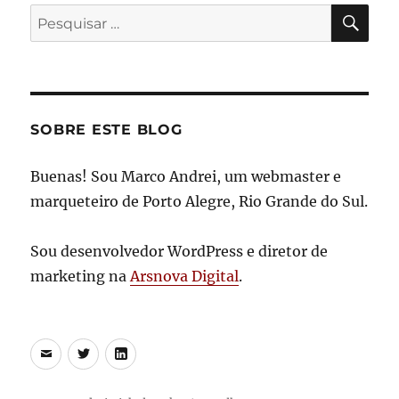
PES
Pesquisar
por:
SOBRE ESTE BLOG
Buenas! Sou Marco Andrei, um webmaster e
marqueteiro de Porto Alegre, Rio Grande do Sul.
Sou desenvolvedor WordPress e diretor de
marketing na
Arsnova Digital
.
E-
Twitter
LinkedIn
mail