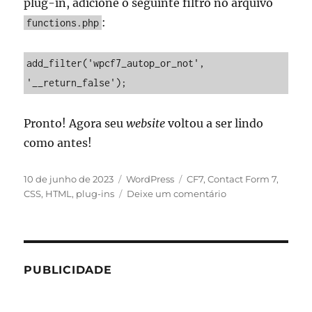
plug-in, adicione o seguinte filtro no arquivo
:
functions.php
add_filter('wpcf7_autop_or_not', 
'__return_false');
Pronto! Agora seu
website
voltou a ser lindo
como antes!
Publicado
Categorias
Tags
10 de junho de 2023
WordPress
CF7
,
Contact Form 7
,
em
em
CSS
,
HTML
,
plug-ins
Deixe um comentário
Como
eliminar
marcações
P
adicionadas
PUBLICIDADE
automaticamente
pelo
Contact