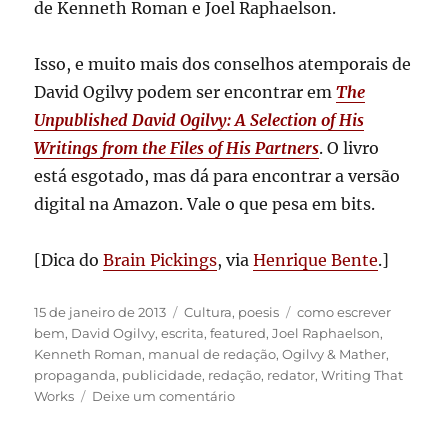
de Kenneth Roman e Joel Raphaelson.
Isso, e muito mais dos conselhos atemporais de
David Ogilvy podem ser encontrar em
The
Unpublished David Ogilvy: A Selection of His
Writings from the Files of His Partners
. O livro
está esgotado, mas dá para encontrar a versão
digital na Amazon. Vale o que pesa em bits.
[Dica do
Brain Pickings
, via
Henrique Bente
.]
Publicado
Categorias
Tags
15 de janeiro de 2013
Cultura
,
poesis
como escrever
em
bem
,
David Ogilvy
,
escrita
,
featured
,
Joel Raphaelson
,
Kenneth Roman
,
manual de redação
,
Ogilvy & Mather
,
propaganda
,
publicidade
,
redação
,
redator
,
Writing That
em
Works
Deixe um comentário
10
dicas