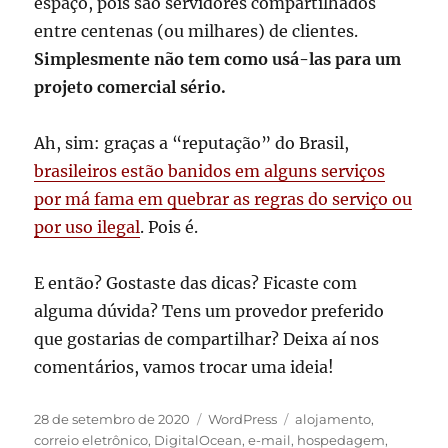
espaço, pois são servidores compartilhados
entre centenas (ou milhares) de clientes.
Simplesmente não tem como usá-las para um
projeto comercial sério.
Ah, sim: graças a “reputação” do Brasil,
brasileiros estão banidos em alguns serviços
por má fama em quebrar as regras do serviço ou
por uso ilegal
. Pois é.
E então? Gostaste das dicas? Ficaste com
alguma dúvida? Tens um provedor preferido
que gostarias de compartilhar? Deixa aí nos
comentários, vamos trocar uma ideia!
Publicado
Categorias
Tags
28 de setembro de 2020
WordPress
alojamento
,
em
correio eletrônico
,
DigitalOcean
,
e-mail
,
hospedagem
,