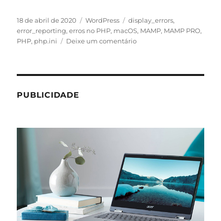
Publicado
Categorias
Tags
18 de abril de 2020
WordPress
display_errors
,
em
error_reporting
,
erros no PHP
,
macOS
,
MAMP
,
MAMP PRO
,
em
PHP
,
php.ini
Deixe um comentário
Como
ativar
o
relatório
de
PUBLICIDADE
erros
do
PHP
no
MAMP?