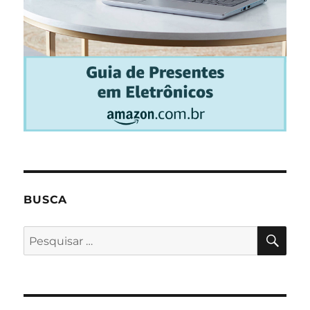
BUSCA
PES
Pesquisar
por: