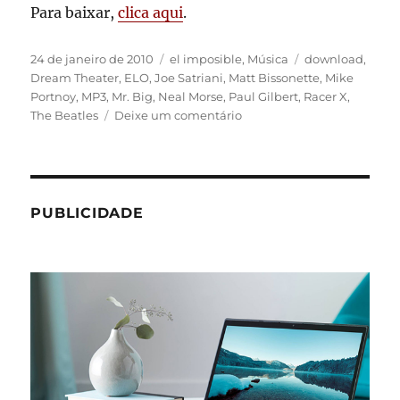
Para baixar,
clica aqui
.
Publicado
Categorias
Tags
24 de janeiro de 2010
el imposible
,
Música
download
,
em
Dream Theater
,
ELO
,
Joe Satriani
,
Matt Bissonette
,
Mike
Portnoy
,
MP3
,
Mr. Big
,
Neal Morse
,
Paul Gilbert
,
Racer X
,
em
The Beatles
Deixe um comentário
Metaleiros
virtuoses
também
amam
os
PUBLICIDADE
Beatles