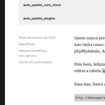
Publicado
18 de dezembro de 2025
Quem nunca prec
em
Categorias
WordPress
não tinha como 
Tags
tabelas WordPress
,
phpMyAdmin, Ad
wp_options
em
Deixe um comentário
Pois bem, feliz
Como
editar a tabela
w
editar
as
opções
Para isso, basta
do
WordPress
direto
http://meusuper
no