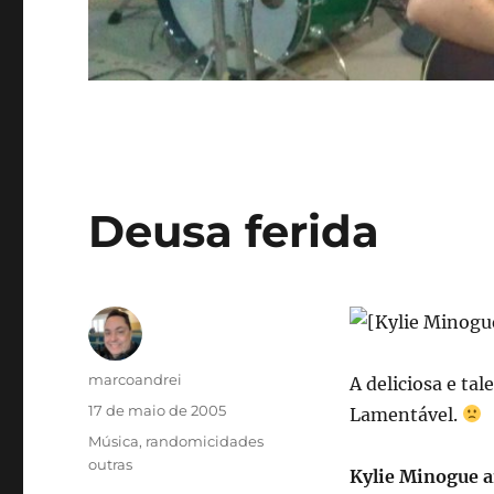
Deusa ferida
Autor
marcoandrei
A deliciosa e t
Publicado
17 de maio de 2005
Lamentável.
em
Categorias
Música
,
randomicidades
outras
Kylie Minogue 