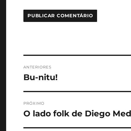
Navegação
ANTERIORES
de
Bu-nitu!
Post
anterior:
Post
PRÓXIMO
O lado folk de Diego Med
Próximo
post: